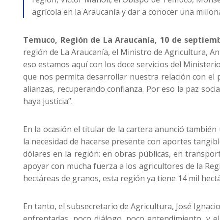
agrícola en la Araucanía y dar a conocer una millon
Temuco, Región de La Araucanía, 10 de septiemb
región de La Araucanía, el Ministro de Agricultura, A
eso estamos aquí con los doce servicios del Ministe
que nos permita desarrollar nuestra relación con el
alianzas, recuperando confianza. Por eso la paz soc
haya justicia”.
En la ocasión el titular de la cartera anunció tambié
la necesidad de hacerse presente con aportes tangibl
dólares en la región: en obras públicas, en transpor
apoyar con mucha fuerza a los agricultores de la Reg
hectáreas de granos, esta región ya tiene 14 mil hectá
En tanto, el subsecretario de Agricultura, José Ignac
enfrentadas, poco diálogo, poco entendimiento, y el