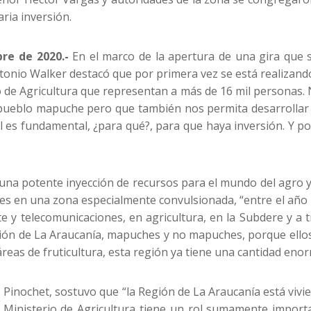
aria inversión.
re de 2020.-
En el marco de la apertura de una gira que s
ntonio Walker destacó que por primera vez se está realizando
rio de Agricultura que representan a más de 16 mil personas
 pueblo mapuche pero que también nos permita desarrollar
ial es fundamental, ¿para qué?, para que haya inversión. Y 
n una potente inyección de recursos para el mundo del agro 
es en una zona especialmente convulsionada, “entre el año 20
te y telecomunicaciones, en agricultura, en la Subdere y a
ión de La Araucanía, mapuches y no mapuches, porque ellos 
reas de fruticultura, esta región ya tiene una cantidad enor
io Pinochet, sostuvo que “la Región de La Araucanía está viv
 Ministerio de Agricultura tiene un rol sumamente import