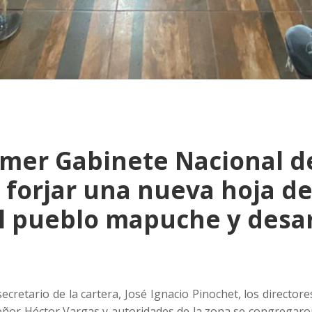
imer Gabinete Nacional de
forjar una nueva hoja de 
el pueblo mapuche y desar
bsecretario de la cartera, José Ignacio Pinochet, los director
eñor Héctor Vargas y autoridades de la zona se congregaro