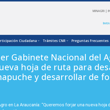
MINAGRI |
I
Intr
rticipación Ciudadana
Trámites CNR
Preguntas Frecuentes
er Gabinete Nacional del A
eva hoja de ruta para desa
mapuche y desarrollar de f
gro en La Araucanía: “Queremos forjar una nueva hoja de