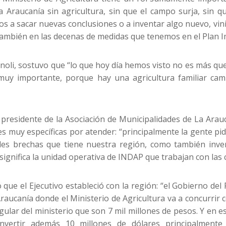
 Araucanía sin agricultura, sin que el campo surja, sin qu
os a sacar nuevas conclusiones o a inventar algo nuevo, vi
y también en las decenas de medidas que tenemos en el Plan 
anoli, sostuvo que “lo que hoy día hemos visto no es más qu
 muy importante, porque hay una agricultura familiar ca
y presidente de la Asociación de Municipalidades de La Arauc
 muy específicas por atender: “principalmente la gente pide
ales brechas que tiene nuestra región, como también inv
significa la unidad operativa de INDAP que trabajan con las
 que el Ejecutivo estableció con la región: “el Gobierno del
aucanía donde el Ministerio de Agricultura va a concurrir 
ular del ministerio que son 7 mil millones de pesos. Y en e
vertir además 10 millones de dólares principalmente 