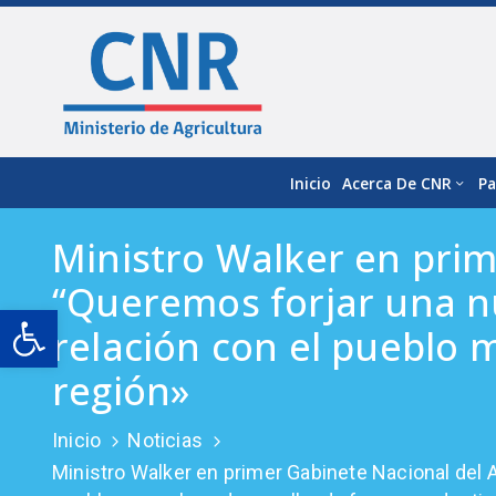
Inicio
Acerca De CNR
Pa
Ministro Walker en prim
“Queremos forjar una nu
Open toolbar
relación con el pueblo 
región»
Inicio
Noticias
Ministro Walker en primer Gabinete Nacional del A