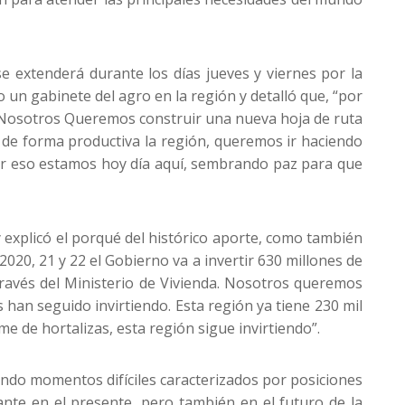
e extenderá durante los días jueves y viernes por la
 un gabinete del agro en la región y detalló que, “por
. Nosotros Queremos construir una nueva hoja de ruta
 de forma productiva la región, queremos ir haciendo
por eso estamos hoy día aquí, sembrando paz para que
y explicó el porqué del histórico aporte, como también
20, 21 y 22 el Gobierno va a invertir 630 millones de
 través del Ministerio de Vivienda. Nosotros queremos
han seguido invirtiendo. Esta región ya tiene 230 mil
me de hortalizas, esta región sigue invirtiendo”.
iendo momentos difíciles caracterizados por posiciones
ante en el presente, pero también en el futuro de la