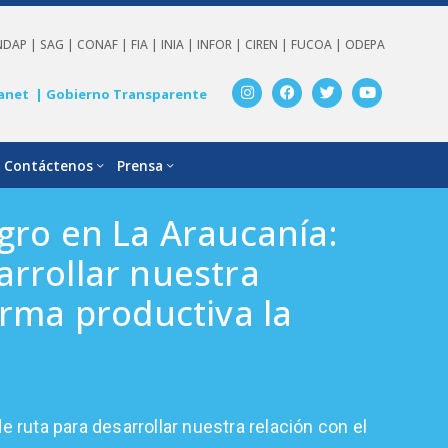
NDAP |
SAG |
CONAF |
FIA |
INIA |
INFOR |
CIREN |
FUCOA |
ODEPA
anet
| Gobierno Transparente
Contáctenos
Prensa
gro en La Araucanía:
rrollar nuestra
orma productiva la
 ruta para desarrollar nuestra relación con el