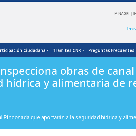
MINAGRI |
I
Intr
rticipación Ciudadana
Trámites CNR
Preguntas Frecuentes
 inspecciona obras de cana
d hídrica y alimentaria de 
al Rinconada que aportarán a la seguridad hídrica y ali