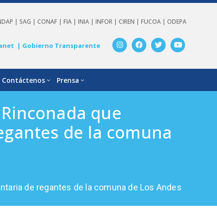
NDAP |
SAG |
CONAF |
FIA |
INIA |
INFOR |
CIREN |
FUCOA |
ODEPA
anet
| Gobierno Transparente
Contáctenos
Prensa
l Rinconada que
regantes de la comuna
mentaria de regantes de la comuna de Los Andes