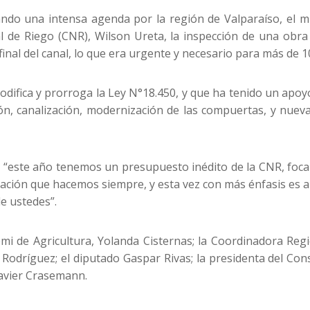
ando una intensa agenda por la región de Valparaíso, el m
al de Riego (CNR), Wilson Ureta, la inspección de una ob
 final del canal, lo que era urgente y necesario para más de 
difica y prorroga la Ley N°18.450, y que ha tenido un apoyo
, canalización, modernización de las compuertas, y nueva
ue “este año tenemos un presupuesto inédito de la CNR, focal
itación que hacemos siempre, y esta vez con más énfasis es
e ustedes”.
mi de Agricultura, Yolanda Cisternas; la Coordinadora Regi
Rodríguez; el diputado Gaspar Rivas; la presidenta del Cons
Javier Crasemann.