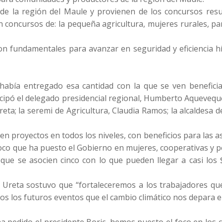
de la región del Maule y provienen de los concursos res
n concursos de: la pequeña agricultura, mujeres rurales, 
on fundamentales para avanzar en seguridad y eficiencia hí
 había entregado esa cantidad con la que se ven benefici
icipó el delegado presidencial regional, Humberto Aqueveque
eta; la seremi de Agricultura, Claudia Ramos; la alcaldesa 
ven proyectos en todos los niveles, con beneficios para las a
oco que ha puesto el Gobierno en mujeres, cooperativas y p
que se asocien cinco con lo que pueden llegar a casi lo
on Ureta sostuvo que “fortaleceremos a los trabajadores q
s los futuros eventos que el cambio climático nos depara en
ha pedido el presidente Boric, hemos puesto el foco en los 