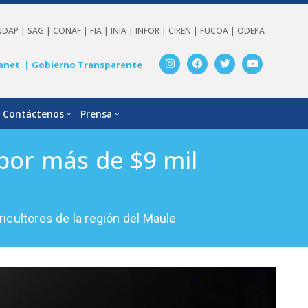
NDAP |
SAG |
CONAF |
FIA |
INIA |
INFOR |
CIREN |
FUCOA |
ODEPA
anet
| Gobierno Transparente
Contáctenos
Prensa
por más de $9 mil
icultores de la región del Maule