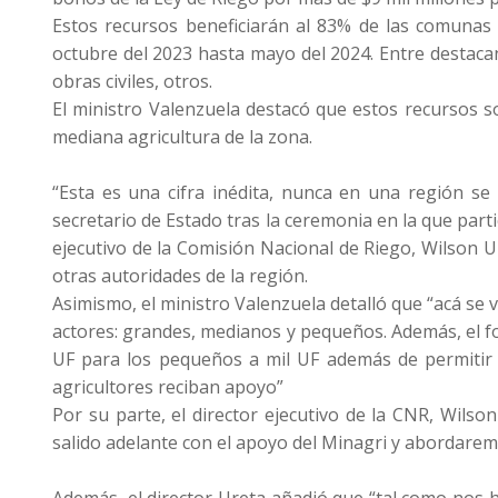
Estos recursos beneficiarán al 83% de las comunas 
octubre del 2023 hasta mayo del 2024. Entre destaca
obras civiles, otros.
El ministro Valenzuela destacó que estos recursos s
mediana agricultura de la zona.
“Esta es una cifra inédita, nunca en una región se
secretario de Estado tras la ceremonia en la que part
ejecutivo de la Comisión Nacional de Riego, Wilson Ur
otras autoridades de la región.
Asimismo, el ministro Valenzuela detalló que “acá se 
actores: grandes, medianos y pequeños. Además, el f
UF para los pequeños a mil UF además de permitir 
agricultores reciban apoyo”
Por su parte, el director ejecutivo de la CNR, Wils
salido adelante con el apoyo del Minagri y abordaremo
Además, el director Ureta añadió que “tal como nos 