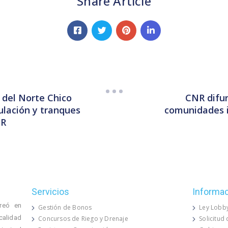
Share Article
 del Norte Chico
CNR difun
ulación y tranques
comunidades i
NR
Servicios
Informa
reó en
Gestión de Bonos
Ley Lobb
calidad
Concursos de Riego y Drenaje
Solicitud