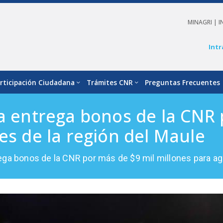
MINAGRI |
I
Intr
rticipación Ciudadana
Trámites CNR
Preguntas Frecuentes
ra entrega bonos de la CNR 
es de la región del Maule
rega bonos de la CNR por más de $9 mil millones para agr