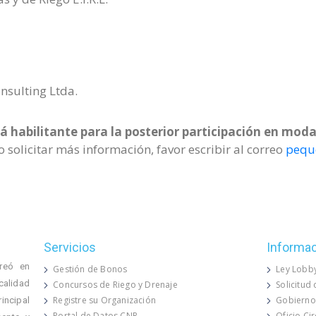
onsulting Ltda.
á habilitante para la posterior participación en moda
 solicitar más información, favor escribir al correo
peque
Servicios
Informa
reó en
Gestión de Bonos
Ley Lobb
calidad
Concursos de Riego y Drenaje
Solicitud
Registre su Organización
Gobierno
rincipal
Portal de Datos CNR
Oficio Ci