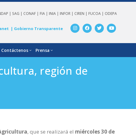
NDAP |
SAG |
CONAF |
FIA |
INIA |
INFOR |
CIREN |
FUCOA |
ODEPA
anet
| Gobierno Transparente
Contáctenos
Prensa
ultura, región de
Agricultura
, que se realizará el
miércoles 30 de