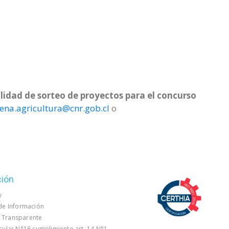
lidad de sorteo de proyectos para el concurso
na.agricultura@cnr.gob.cl
o
ción
y
 de Información
 Transparente
rcular N°16 cumplimiento art. 14 N°1