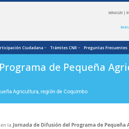
MINAGRI |
I
Intr
rticipación Ciudadana
Trámites CNR
Preguntas Frecuentes
 Programa de Pequeña Agric
ueña Agricultura, región de Coquimbo
 en la
Jornada de Difusión del Programa de Pequeña 