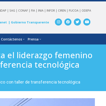
NDAP |
SAG |
CONAF |
FIA |
INIA |
INFOR |
CIREN |
FUCOA |
ODEPA
anet
| Gobierno Transparente
Contáctenos
Prensa
ta el liderazgo femenino
sferencia tecnológica
co con taller de transferencia tecnológica