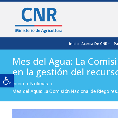
Inicio
Acerca De CNR
Pa
Mes del Agua: La Comisi
en la gestión del recurs
Open toolbar
Inicio
Noticias
Mes del Agua: La Comisión Nacional de Riego resal