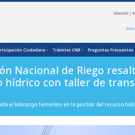
MINAGRI |
I
Intr
rticipación Ciudadana
Trámites CNR
Preguntas Frecuentes
ón Nacional de Riego resal
o hídrico con taller de tran
ta el liderazgo femenino en la gestión del recurso hídri