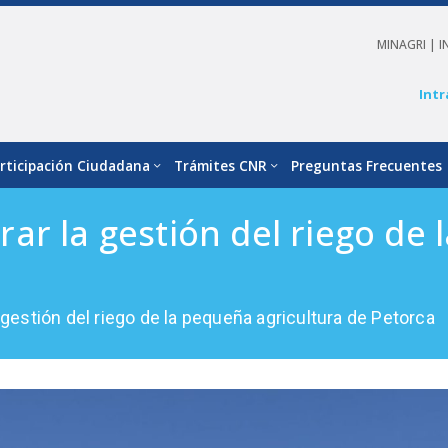
MINAGRI |
I
Intr
rticipación Ciudadana
Trámites CNR
Preguntas Frecuentes
ar la gestión del riego de 
gestión del riego de la pequeña agricultura de Petorca