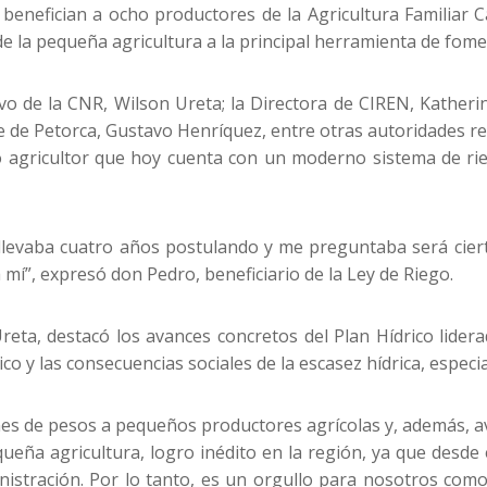
enefician a ocho productores de la Agricultura Familiar C
e la pequeña agricultura a la principal herramienta de fomen
o de la CNR, Wilson Ureta; la Directora de CIREN, Katherine
e de Petorca, Gustavo Henríquez, entre otras autoridades r
o agricultor que hoy cuenta con un moderno sistema de ri
llevaba cuatro años postulando y me preguntaba será cier
mí”, expresó don Pedro, beneficiario de la Ley de Riego.
Ureta, destacó los avances concretos del Plan Hídrico lider
co y las consecuencias sociales de la escasez hídrica, espec
es de pesos a pequeños productores agrícolas y, además, a
ueña agricultura, logro inédito en la región, ya que desde 
ministración. Por lo tanto, es un orgullo para nosotros co