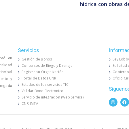
hídrica con obras d
Servicios
Informa
reó en
Gestión de Bonos
Ley Lobb
calidad
Concursos de Riego y Drenaje
Solicitud
Registre su Organización
Gobierno
rincipal
Portal de Datos CNR
Oficio Ci
mento y
Estados de los servicios TIC
 regada
Sígueno
Validar Bono Electronico
Servicio de integración (Web Service)
CNR-IMTA