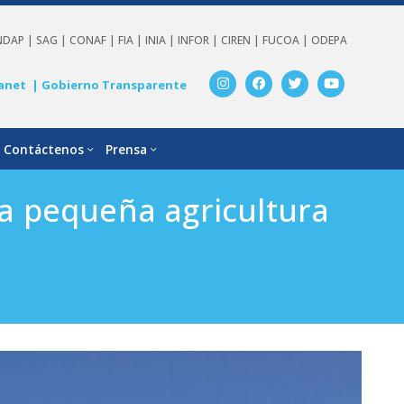
NDAP |
SAG |
CONAF |
FIA |
INIA |
INFOR |
CIREN |
FUCOA |
ODEPA
anet
| Gobierno Transparente
Contáctenos
Prensa
la pequeña agricultura