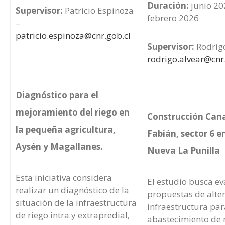
Duración:
junio 20
Supervisor:
Patricio Espinoza
febrero 2026
–
patricio.espinoza@cnr.gob.cl
Supervisor:
Rodrigo
rodrigo.alvear@cnr
Diagnóstico para el
mejoramiento del riego en
Construcción Can
la pequeña agricultura,
Fabián, sector 6 
Aysén y Magallanes.
Nueva La Punilla
Esta iniciativa considera
El estudio busca ev
realizar un diagnóstico de la
propuestas de alte
situación de la infraestructura
infraestructura par
de riego intra y extrapredial,
abastecimiento de 