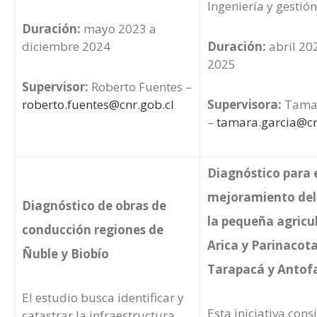
Ingeniería y gestió
Duración:
mayo 2023 a
diciembre 2024
Duración:
abril 20
2025
Supervisor:
Roberto Fuentes –
roberto.fuentes@cnr.gob.cl
Supervisora:
Tamar
–
tamara.garcia@cn
Diagnóstico para 
mejoramiento del 
Diagnóstico de obras de
la pequeña agricu
conducción regiones de
Arica y Parinacota
Ñuble y Biobío
Tarapacá y Antof
El estudio busca identificar y
Esta iniciativa cons
catastrar la infraestructura