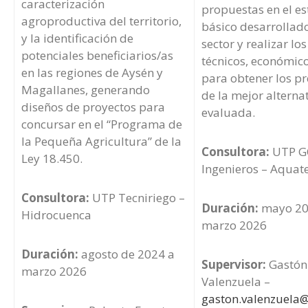
caracterización
propuestas en el e
agroproductiva del territorio,
básico desarrollado
y la identificación de
sector y realizar lo
potenciales beneficiarios/as
técnicos, económico
en las regiones de Aysén y
para obtener los p
Magallanes, generando
de la mejor alterna
diseños de proyectos para
evaluada.
concursar en el “Programa de
la Pequeña Agricultura” de la
Consultora:
UTP G
Ley 18.450.
Ingenieros – Aquat
Consultora:
UTP Tecniriego –
Duración:
mayo 20
Hidrocuenca
marzo 2026
Duración:
agosto de 2024 a
Supervisor:
Gastón
marzo 2026
Valenzuela –
gaston.valenzuela@