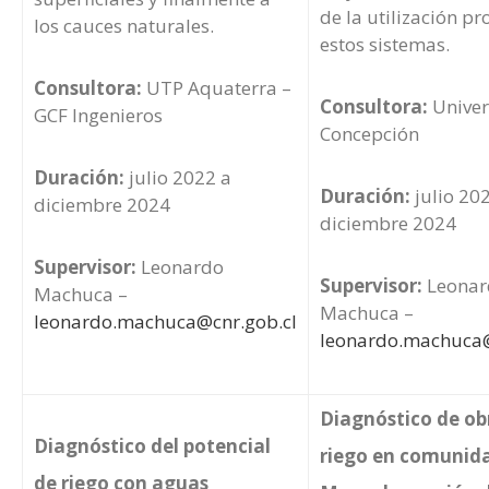
de la utilización p
los cauces naturales.
estos sistemas.
Consultora:
UTP Aquaterra –
Consultora:
Univer
GCF Ingenieros
Concepción
Duración:
julio 2022 a
Duración:
julio 20
diciembre 2024
diciembre 2024
Supervisor:
Leonardo
Supervisor:
Leonar
Machuca –
Machuca –
leonardo.machuca@cnr.gob.cl
leonardo.machuca@
Diagnóstico de ob
Diagnóstico del potencial
riego en comunid
de riego con aguas