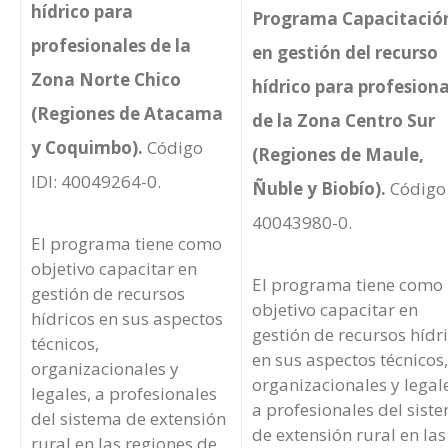
hídrico para
Programa Capacitació
profesionales de la
en gestión del recurso
Zona Norte Chico
hídrico para profesiona
(Regiones de Atacama
de la Zona Centro Sur
y Coquimbo).
Código
(Regiones de Maule,
IDI: 40049264-0.
Ñuble y Biobío).
Código 
40043980-0.
El programa tiene como
objetivo capacitar en
El programa tiene como
gestión de recursos
objetivo capacitar en
hídricos en sus aspectos
gestión de recursos hídr
técnicos,
en sus aspectos técnicos,
organizacionales y
organizacionales y legal
legales, a profesionales
a profesionales del sist
del sistema de extensión
de extensión rural en las
rural en las regiones de