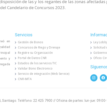
sposición de las y los regantes de las zonas afectadas p
o del Candelario de Concursos 2023.
Servicios
Informa
reó en
Gestión de Bonos
Ley Lobb
calidad
Concursos de Riego y Drenaje
Solicitud
Registre su Organización
Gobierno
rincipal
Portal de Datos CNR
Oficio Ci
mento y
Estados de los servicios TIC
 regada
Sígueno
Validar Bono Electronico
Servicio de integración (Web Service)
CNR-IMTA
, Santiago. Teléfono: 22 425 7900 // Oficina de partes: lun-jue: 09:00