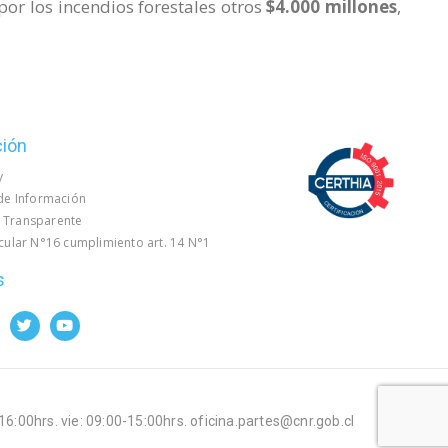
or los incendios forestales otros
$4.000 millones
,
ción
y
 de Información
 Transparente
rcular N°16 cumplimiento art. 14 N°1
s
-16:00hrs. vie: 09:00-15:00hrs. oficina.partes@cnr.gob.cl