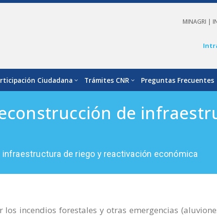
MINAGRI |
I
Intr
rticipación Ciudadana
Trámites CNR
Preguntas Frecuentes
econstrucción de infraestr
 infraestructura de riego y reactivación económica
 los incendios forestales y otras emergencias (aluviones