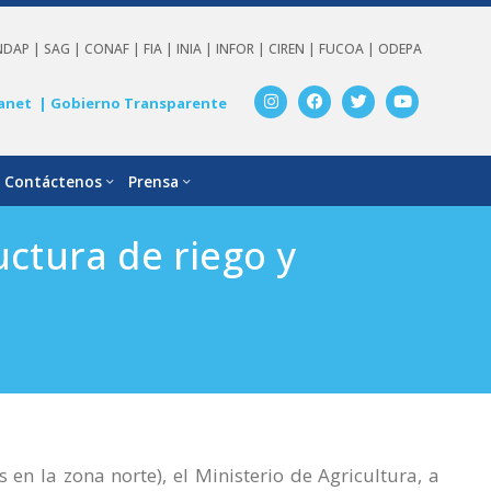
NDAP |
SAG |
CONAF |
FIA |
INIA |
INFOR |
CIREN |
FUCOA |
ODEPA
anet
| Gobierno Transparente
Contáctenos
Prensa
uctura de riego y
 en la zona norte), el Ministerio de Agricultura, a