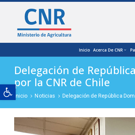
Inicio
Acerca De CNR
Pa
Delegación de República
por la CNR de Chile
Open toolbar
Inicio
Noticias
Delegación de República Domin