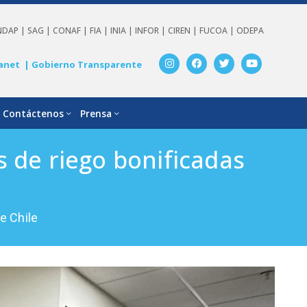
NDAP |
SAG |
CONAF |
FIA |
INIA |
INFOR |
CIREN |
FUCOA |
ODEPA
anet
| Gobierno Transparente
Contáctenos
Prensa
 de riego bonificadas
e Chile