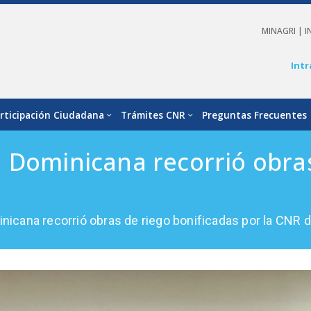
MINAGRI |
I
Intr
rticipación Ciudadana
Trámites CNR
Preguntas Frecuentes
 Dominicana recorrió obras
icana recorrió obras de riego bonificadas por la CNR d