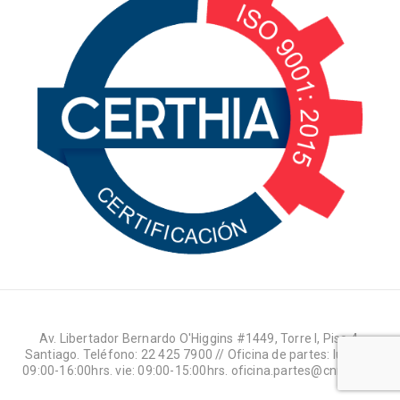
Av. Libertador Bernardo O'Higgins #1449, Torre I, Piso 4,
Santiago. Teléfono: 22 425 7900 // Oficina de partes: lun-jue:
09:00-16:00hrs. vie: 09:00-15:00hrs. oficina.partes@cnr.gob.cl