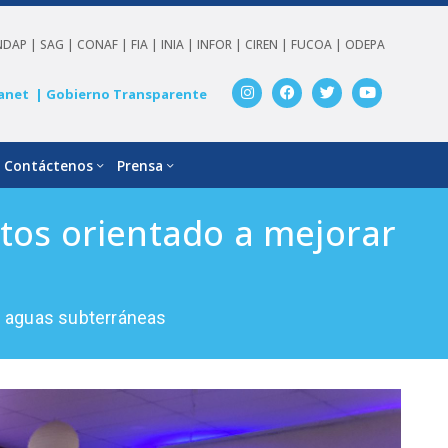
NDAP |
SAG |
CONAF |
FIA |
INIA |
INFOR |
CIREN |
FUCOA |
ODEPA
anet
| Gobierno Transparente
Contáctenos
Prensa
tos orientado a mejorar
e aguas subterráneas