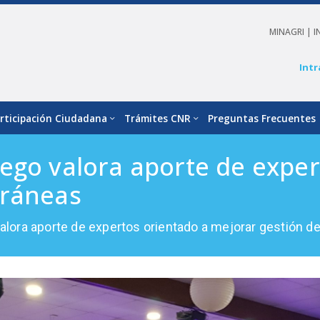
MINAGRI |
I
Intr
rticipación Ciudadana
Trámites CNR
Preguntas Frecuentes
ego valora aporte de exper
rráneas
alora aporte de expertos orientado a mejorar gestión d