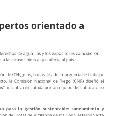
pertos orientado a
erechos de agua” las y los expositores coincidieron
 la escasez hídrica que afecta al país.
ón de O’Higgins, han gatillado la urgencia de trabajar
exto, la Comisión Nacional de Riego (CNR) diseñó el
as”
, iniciativa ejecutada por un equipo del Laboratorio
ua para la gestión sustentable: saneamiento y
ón de Juntas de Vigilancia de los ríos y esteros Sexta