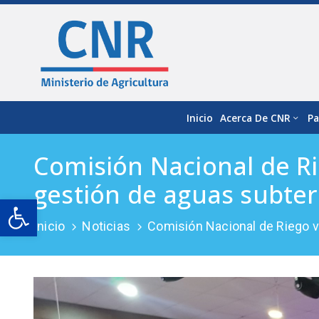
Inicio
Acerca De CNR
Pa
Comisión Nacional de Ri
gestión de aguas subte
Open toolbar
Inicio
Noticias
Comisión Nacional de Riego v