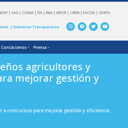
NDAP |
SAG |
CONAF |
FIA |
INIA |
INFOR |
CIREN |
FUCOA |
ODEPA
anet
| Gobierno Transparente
Contáctenos
Prensa
eños agricultores y
ra mejorar gestión y
r a concursos para mejorar gestión y eficiencia