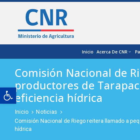
Inicio
Acerca De CNR
Pa
Comisión Nacional de Ri
productores de Tarapacá
Open toolbar
eficiencia hídrica
Inicio
Noticias
Comisión Nacional de Riego reitera llamado a peq
hídrica