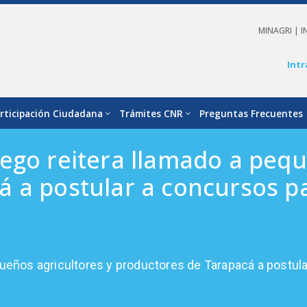
MINAGRI |
I
Intr
rticipación Ciudadana
Trámites CNR
Preguntas Frecuentes
ego reitera llamado a pequ
 a postular a concursos pa
ueños agricultores y productores de Tarapacá a postula