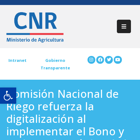
Inicio
Acerca
De
CNR
Intranet
Gobierno
Transparente
Participación
Ciudadana
Open toolbar
Comisión Nacional de
Trámites
CNR
Riego refuerza la
Preguntas
digitalización al
Frecuentes
implementar el Bono y
Contáctenos