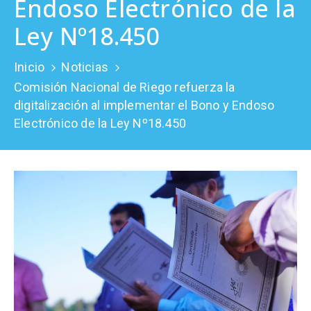
Endoso Electrónico de la
Prensa
Ley Nº18.450
Inicio
Noticias
Comisión Nacional de Riego refuerza la
digitalización al implementar el Bono y Endoso
Electrónico de la Ley Nº18.450