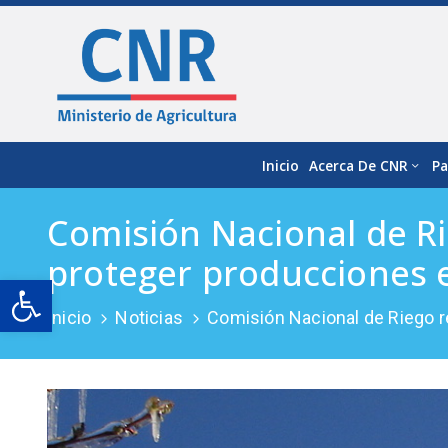
Inicio
Acerca De CNR
Pa
Comisión Nacional de Ri
proteger producciones e
Open toolbar
Inicio
Noticias
Comisión Nacional de Riego re