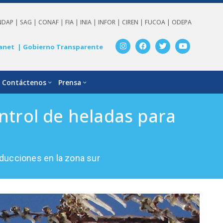
NDAP |
SAG |
CONAF |
FIA |
INIA |
INFOR |
CIREN |
FUCOA |
ODEPA
anet
| Gobierno Transparente
Contáctenos
Prensa
ntrol de heladas para
oducciones en la zona sur