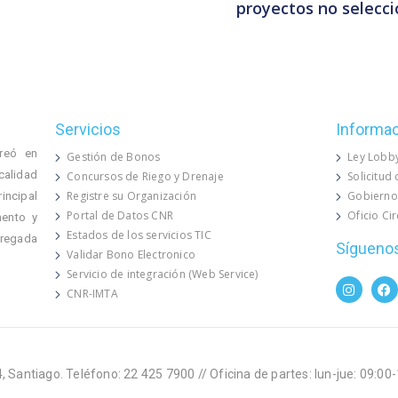
proyectos no selecci
Servicios
Informa
reó en
Gestión de Bonos
Ley Lobb
calidad
Concursos de Riego y Drenaje
Solicitud
Registre su Organización
Gobierno
rincipal
Portal de Datos CNR
Oficio Ci
mento y
Estados de los servicios TIC
 regada
Sígueno
Validar Bono Electronico
Servicio de integración (Web Service)
CNR-IMTA
, Santiago. Teléfono: 22 425 7900 // Oficina de partes: lun-jue: 09:00