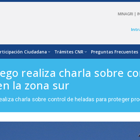
MINAGRI |
I
Intr
rticipación Ciudadana
Trámites CNR
Preguntas Frecuentes
ego realiza charla sobre co
n la zona sur
aliza charla sobre control de heladas para proteger pr