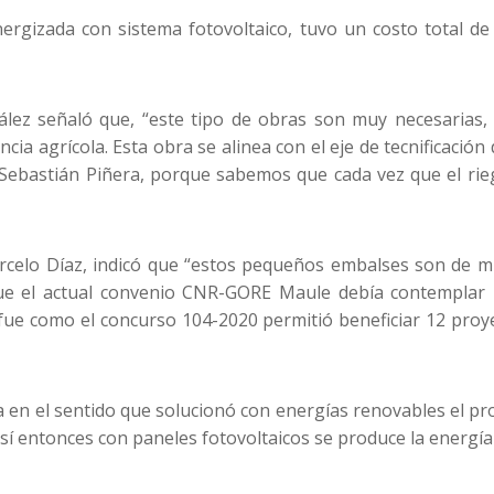
rgizada con sistema fotovoltaico, tuvo un costo total de 
zález señaló que, “este tipo de obras son muy necesaria
ia agrícola. Esta obra se alinea con el eje de tecnificación
Sebastián Piñera, porque sabemos que cada vez que el rieg
rcelo Díaz, indicó que “estos pequeños embalses son de mu
que el actual convenio CNR-GORE Maule debía contemplar u
 fue como el concurso 104-2020 permitió beneficiar 12 proy
n el sentido que solucionó con energías renovables el pro
 así entonces con paneles fotovoltaicos se produce la energ