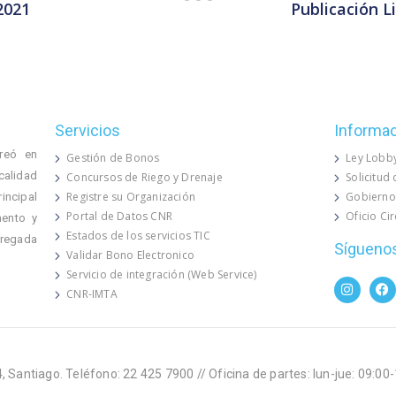
2021
Publicación L
Servicios
Informa
reó en
Gestión de Bonos
Ley Lobb
calidad
Concursos de Riego y Drenaje
Solicitud
Registre su Organización
Gobierno
rincipal
Portal de Datos CNR
Oficio Ci
mento y
Estados de los servicios TIC
 regada
Sígueno
Validar Bono Electronico
Servicio de integración (Web Service)
CNR-IMTA
, Santiago. Teléfono: 22 425 7900 // Oficina de partes: lun-jue: 09:00