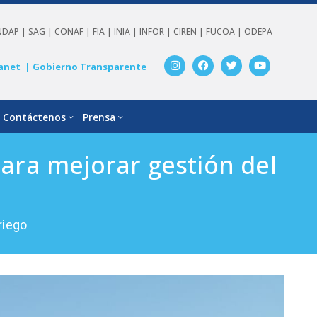
NDAP |
SAG |
CONAF |
FIA |
INIA |
INFOR |
CIREN |
FUCOA |
ODEPA
anet
| Gobierno Transparente
Contáctenos
Prensa
ra mejorar gestión del
riego