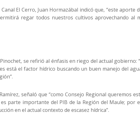
l Canal El Cerro, Juan Hormazábal indicó que, “este aporte 
rmitirá regar todos nuestros cultivos aprovechando al m
inochet, se refirió al énfasis en riego del actual gobierno: 
des está el factor hídrico buscando un buen manejo del ag
gión”.
 Ramírez, señaló que “como Consejo Regional queremos est
ual es parte importante del PIB de la Región del Maule; po
ción en el actual contexto de escasez hídrica”.