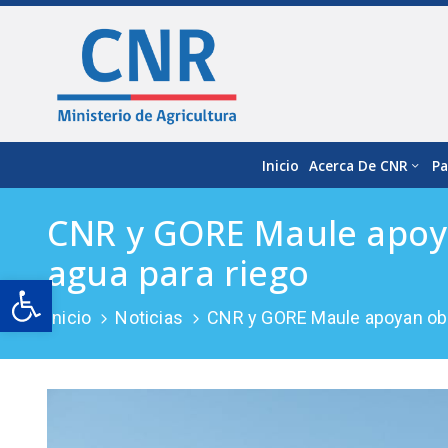
Inicio
Acerca De CNR
Pa
CNR y GORE Maule apoya
agua para riego
Open toolbar
Inicio
Noticias
CNR y GORE Maule apoyan obra