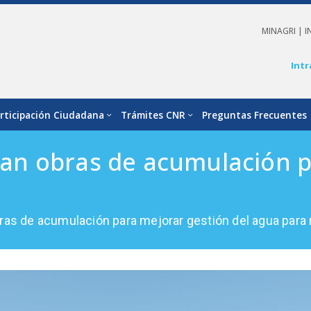
MINAGRI |
I
Intr
rticipación Ciudadana
Trámites CNR
Preguntas Frecuentes
n obras de acumulación pa
s de acumulación para mejorar gestión del agua para 