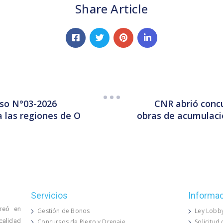
Share Article
rso N°03-2026
CNR abrió concu
a las regiones de O
obras de acumulació
Servicios
Informa
reó en
Gestión de Bonos
Ley Lobb
calidad
Concursos de Riego y Drenaje
Solicitud