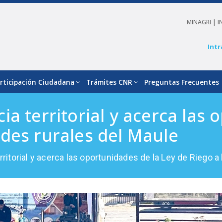
MINAGRI |
I
Intr
rticipación Ciudadana
Trámites CNR
Preguntas Frecuentes
a territorial y acerca las 
des rurales del Maule
ritorial y acerca las oportunidades de la Ley de Riego 