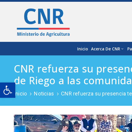
Inicio
Acerca De CNR
Pa
CNR refuerza su presenci
de Riego a las comunida
Open toolbar
Inicio
Noticias
CNR refuerza su presencia ter