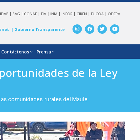
NDAP |
SAG |
CONAF |
FIA |
INIA |
INFOR |
CIREN |
FUCOA |
ODEPA
anet
| Gobierno Transparente
Contáctenos
Prensa
oportunidades de la Ley
a las comunidades rurales del Maule