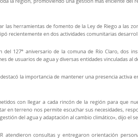
 toda la región, promoviendo una gestión más eficiente del r
r las herramientas de fomento de la Ley de Riego a las zona
cipó recientemente en dos actividades comunitarias desarrol
del 127° aniversario de la comuna de Río Claro, dos ins
nes de usuarios de agua y diversas entidades vinculadas al de
destacó la importancia de mantener una presencia activa en lo
idos con llegar a cada rincón de la región para que nue
star en terreno nos permite escuchar sus necesidades, resp
estión del agua y adaptación al cambio climático», dijo el s
R atendieron consultas y entregaron orientación personal