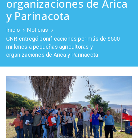
organizaciones de Arica
Prensa
y Parinacota
Inicio
Noticias
CNR entregó bonificaciones por más de $500
millones a pequeñas agricultoras y
organizaciones de Arica y Parinacota