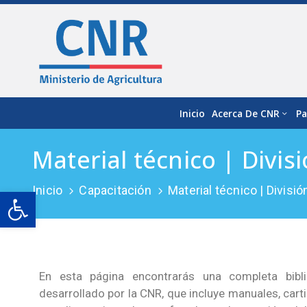
Inicio
Acerca De CNR
Pa
Material técnico | Divisi
Inicio
Capacitación
Material técnico | Divisió
Open toolbar
En esta página encontrarás una completa bibli
desarrollado por la CNR, que incluye manuales, cartill