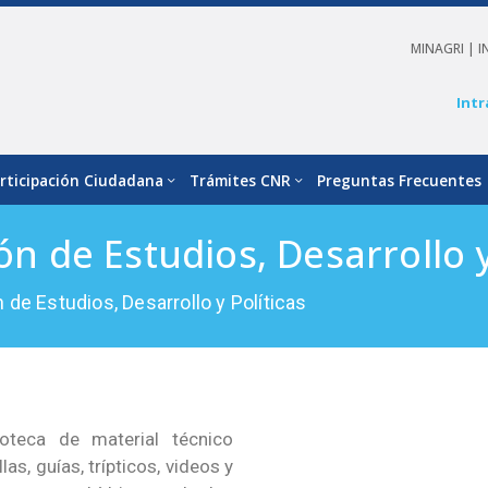
MINAGRI |
I
Intr
rticipación Ciudadana
Trámites CNR
Preguntas Frecuentes
ón de Estudios, Desarrollo y
n de Estudios, Desarrollo y Políticas
oteca de material técnico
as, guías, trípticos, videos y