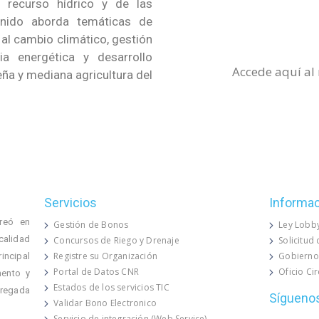
l recurso hídrico y de las
enido aborda temáticas de
 al cambio climático, gestión
ia energética y desarrollo
Accede aquí al
eña y mediana agricultura del
Servicios
Informa
reó en
Gestión de Bonos
Ley Lobb
calidad
Concursos de Riego y Drenaje
Solicitud
Registre su Organización
Gobierno
rincipal
Portal de Datos CNR
Oficio Ci
mento y
Estados de los servicios TIC
 regada
Sígueno
Validar Bono Electronico
Servicio de integración (Web Service)