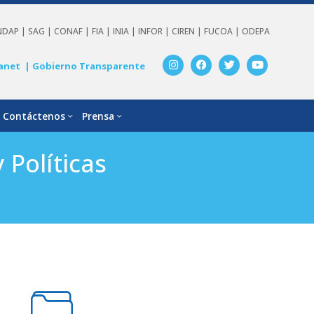
NDAP |
SAG |
CONAF |
FIA |
INIA |
INFOR |
CIREN |
FUCOA |
ODEPA
anet
| Gobierno Transparente
Contáctenos
Prensa
 Políticas