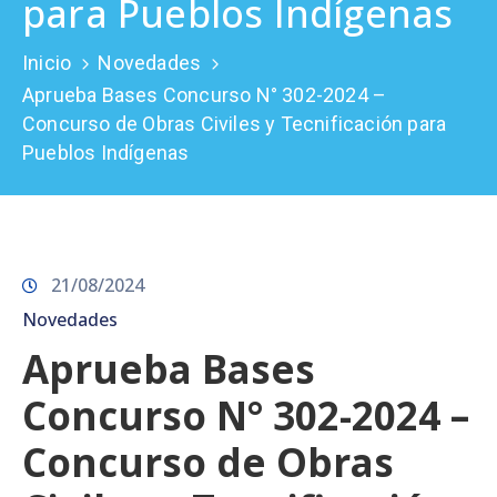
para Pueblos Indígenas
Prensa
Inicio
Novedades
Aprueba Bases Concurso N° 302-2024 –
Concurso de Obras Civiles y Tecnificación para
Pueblos Indígenas
21/08/2024
Novedades
Aprueba Bases
Concurso N° 302-2024 –
Concurso de Obras