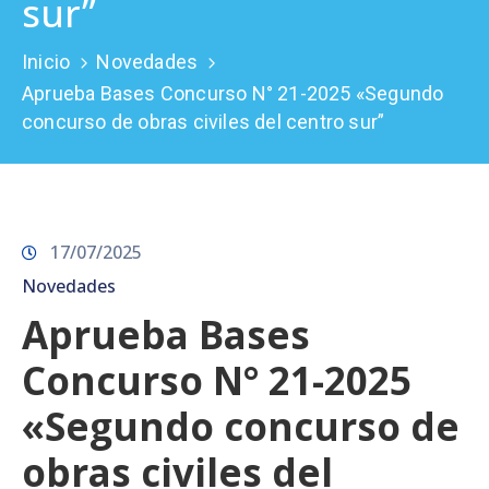
sur”
Prensa
Inicio
Novedades
Aprueba Bases Concurso N° 21-2025 «Segundo
concurso de obras civiles del centro sur”
17/07/2025
Novedades
Aprueba Bases
Concurso N° 21-2025
«Segundo concurso de
obras civiles del