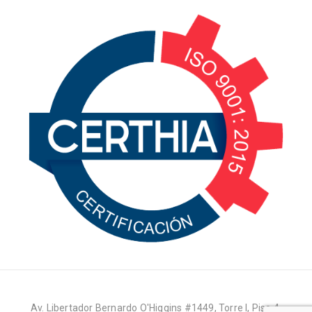
Av. Libertador Bernardo O'Higgins #1449, Torre I, Piso 4,