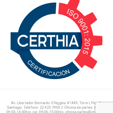
Av. Libertador Bernardo O'Higgins #1449, Torre I, Piso 4,
Santiago. Teléfono: 22 425 7900 // Oficina de partes: lun-jue:
09:00-16:00hrs. vie: 09:00-15:00hrs. oficina.partes@cnr.gob.cl