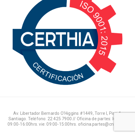
Av. Libertador Bernardo O'Higgins #1449, Torre I, Piso 4,
Santiago. Teléfono: 22 425 7900 // Oficina de partes: lun-jue:
09:00-16:00hrs. vie: 09:00-15:00hrs. oficina.partes@cnr.gob.cl